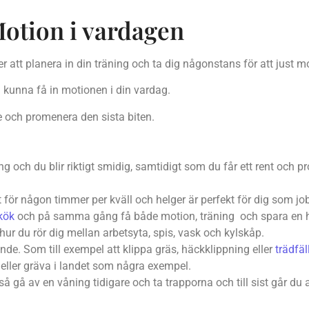
otion i vardagen
r att planera in din träning och ta dig någonstans för att just m
ka kunna få in motionen i din vardag.
re och promenera den sista biten.
ng och du blir riktigt smidig, samtidigt som du får ett rent och pr
ör någon timmer per kväll och helger är perfekt för dig som job
kök
och på samma gång få både motion, träning och spara en he
hur du rör dig mellan arbetsyta, spis, vask och kylskåp.
de. Som till exempel att klippa gräs, häckklippning eller
trädfäl
öv eller gräva i landet som några exempel.
så gå av en våning tidigare och ta trapporna och till sist går du