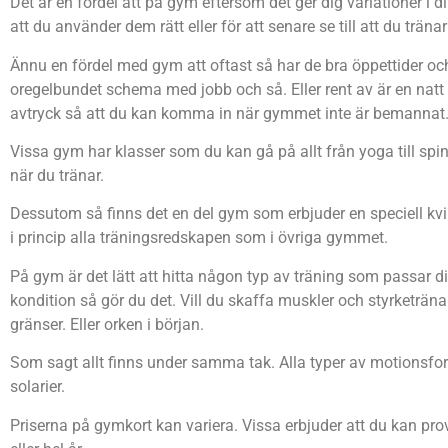
Det är en fördel att på gym eftersom det ger dig variationer i d
att du använder dem rätt eller för att senare se till att du tränar
Ännu en fördel med gym att oftast så har de bra öppettider och
oregelbundet schema med jobb och så. Eller rent av är en natt m
avtryck så att du kan komma in när gymmet inte är bemannat. 
Vissa gym har klasser som du kan gå på allt från yoga till spin
när du tränar.
Dessutom så finns det en del gym som erbjuder en speciell kvi
i princip alla träningsredskapen som i övriga gymmet.
På gym är det lätt att hitta någon typ av träning som passar di
kondition så gör du det. Vill du skaffa muskler och styrketräna
gränser. Eller orken i början.
Som sagt allt finns under samma tak. Alla typer av motionsforme
solarier.
Priserna på gymkort kan variera. Vissa erbjuder att du kan pro