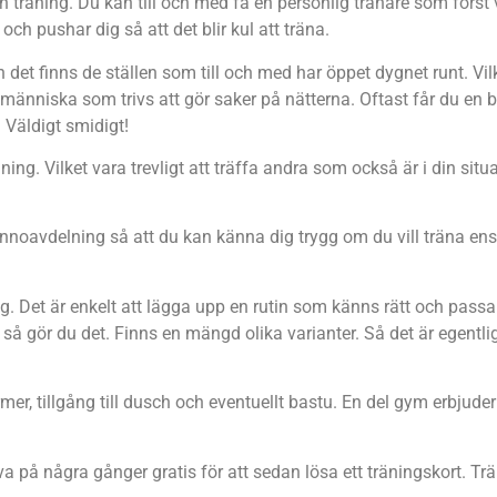
in träning. Du kan till och med få en personlig tränare som först
 och pushar dig så att det blir kul att träna.
 det finns de ställen som till och med har öppet dygnet runt. Vi
änniska som trivs att gör saker på nätterna. Oftast får du en bri
Väldigt smidigt!
ning. Vilket vara trevligt att träffa andra som också är i din si
nnoavdelning så att du kan känna dig trygg om du vill träna ensa
g. Det är enkelt att lägga upp en rutin som känns rätt och passar 
 så gör du det. Finns en mängd olika varianter. Så det är egentli
r, tillgång till dusch och eventuellt bastu. En del gym erbjuder ä
va på några gånger gratis för att sedan lösa ett träningskort. Tr