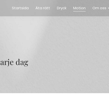
Startsida
Äta rätt
Dryck
Motion
Om oss
arje dag