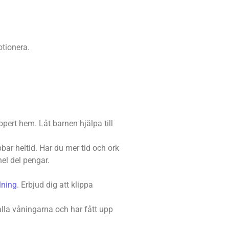
otionera.
opert hem. Låt barnen hjälpa till
bar heltid. Har du mer tid och ork
l del pengar.
lning
. Erbjud dig att klippa
 alla våningarna och har fått upp