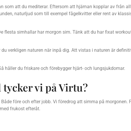
 som att du mediterar. Eftersom att hjärnan kopplar av från allt 
nden, naturljud som till exempel fågelkvitter eller rent av klassi
. De flesta simhallar har morgon sim. Tänk att du har fixat work
r du verkligen naturen när inpå dig. Att vistas i naturen är defini
 Så håller du friskare och förebygger hjärt- och lungsjukdomar.
 tycker vi på Virtu?
. Både före och efter jobb. Vi föredrog att simma på morgonen.
 med frukost efteråt.