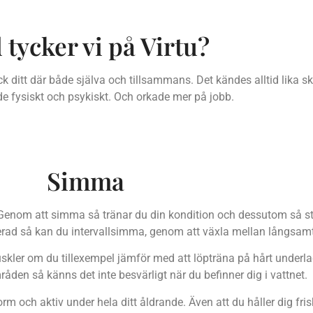
 tycker vi på Virtu?
ck ditt där både själva och tillsammans. Det kändes alltid lika sk
åde fysiskt och psykiskt. Och orkade mer på jobb.
Simma
. Genom att simma så tränar du din kondition och dessutom så st
ncerad så kan du intervallsimma, genom att växla mellan långsa
ler om du tillexempel jämför med att löpträna på hårt underlag.
en så känns det inte besvärligt när du befinner dig i vattnet.
orm och aktiv under hela ditt åldrande. Även att du håller dig frisk