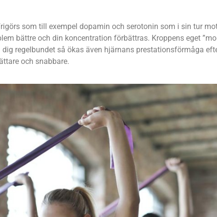
frigörs som till exempel dopamin och serotonin som i sin tur mo
roblem bättre och din koncentration förbättras. Kroppens eget ”mor
 du dig regelbundet så ökas även hjärnans prestationsförmåga eft
lättare och snabbare.