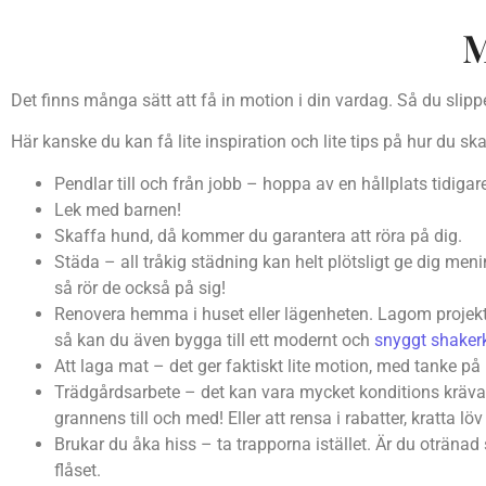
M
Det finns många sätt att få in motion i din vardag. Så du slippe
Här kanske du kan få lite inspiration och lite tips på hur du s
Pendlar till och från jobb – hoppa av en hållplats tidiga
Lek med barnen!
Skaffa hund, då kommer du garantera att röra på dig.
Städa – all tråkig städning kan helt plötsligt ge dig meni
så rör de också på sig!
Renovera hemma i huset eller lägenheten. Lagom projekt f
så kan du även bygga till ett modernt och
snyggt shaker
Att laga mat – det ger faktiskt lite motion, med tanke på 
Trädgårdsarbete – det kan vara mycket konditions krävan
grannens till och med! Eller att rensa i rabatter, kratta l
Brukar du åka hiss – ta trapporna istället. Är du otränad 
flåset.