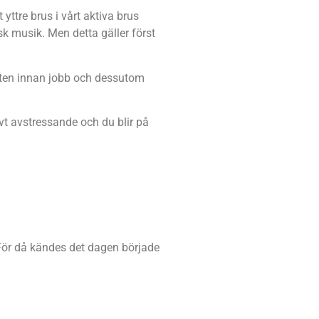
yttre brus i vårt aktiva brus
sk musik. Men detta gäller först
outen innan jobb och dessutom
tivt avstressande och du blir på
 För då kändes det dagen började