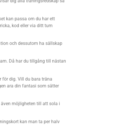
 visar dig alla träningsredskap så
lket kan passa om du har ett
cka, kod eller via ditt tum
tuation och dessutom ha sällskap
m. Då har du tillgång till nästan
för dig. Vill du bara träna
gen ara din fantasi som sätter
ven möjligheten till att sola i
äningskort kan man ta per halv