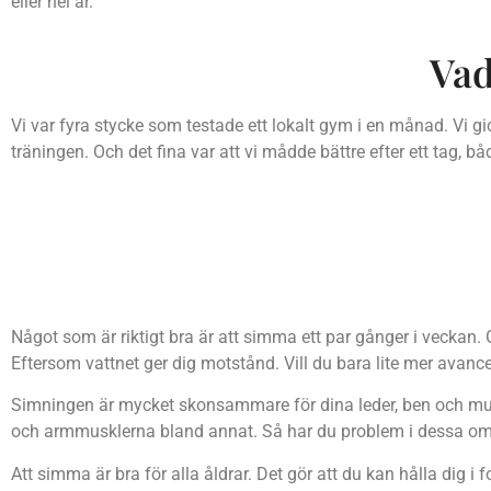
eller hel år.
Vad
Vi var fyra stycke som testade ett lokalt gym i en månad. Vi gi
träningen. Och det fina var att vi mådde bättre efter ett tag, b
Något som är riktigt bra är att simma ett par gånger i veckan
Eftersom vattnet ger dig motstånd. Vill du bara lite mer ava
Simningen är mycket skonsammare för dina leder, ben och musk
och armmusklerna bland annat. Så har du problem i dessa områd
Att simma är bra för alla åldrar. Det gör att du kan hålla dig i f