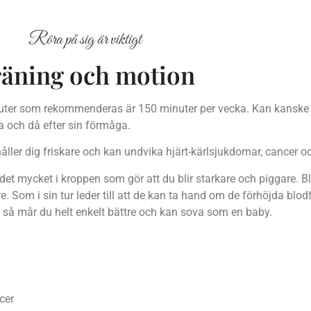
Röra på sig är viktigt
äning och motion
inuter som rekommenderas är 150 minuter per vecka. Kan kanske 
ra och då efter sin förmåga.
åller dig friskare och kan undvika hjärt-kärlsjukdomar, cancer o
 det mycket i kroppen som gör att du blir starkare och piggare. 
syre. Som i sin tur leder till att de kan ta hand om de förhöjda b
d så mår du helt enkelt bättre och kan sova som en baby.
cer